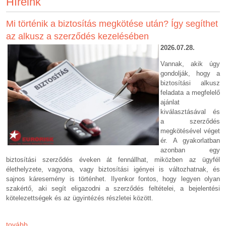
Híreink
Mi történik a biztosítás megkötése után? Így segíthet
az alkusz a szerződés kezelésében
2026.07.2
8.
Vannak, akik úgy
gondolják, hogy a
biztosítási alkusz
feladata a megfelelő
ajánlat
kiválasztásával és
a szerződés
megkötésével véget
ér. A gyakorlatban
azonban egy
biztosítási szerződés éveken át fennállhat, miközben az ügyfél
élethelyzete, vagyona, vagy biztosítási igényei is változhatnak, és
sajnos káresemény is történhet. Ilyenkor fontos, hogy legyen olyan
szakértő, aki segít eligazodni a szerződés feltételei, a bejelentési
kötelezettségek és az ügyintézés részletei között.
tovább...