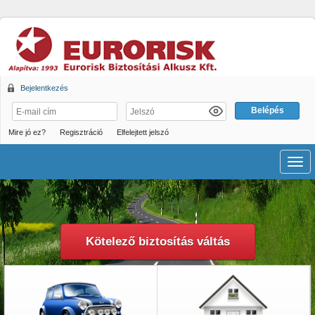
Bejelentkezés
Mire jó ez?
Regisztráció
Elfelejtett jelszó
Men
Kötelező biztosítás váltás