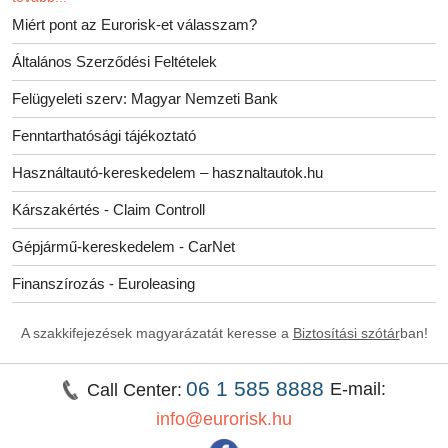
Miért pont az Eurorisk-et válasszam?
Általános Szerződési Feltételek
Felügyeleti szerv: Magyar Nemzeti Bank
Fenntarthatósági tájékoztató
Használtautó-kereskedelem – hasznaltautok.hu
Kárszakértés - Claim Controll
Gépjármű-kereskedelem - CarNet
Finanszírozás - Euroleasing
A szakkifejezések magyarázatát keresse a
Biztosítási szótár
ban!
06 1 585 8888
E-mail:
Call Center:
info@eurorisk.hu