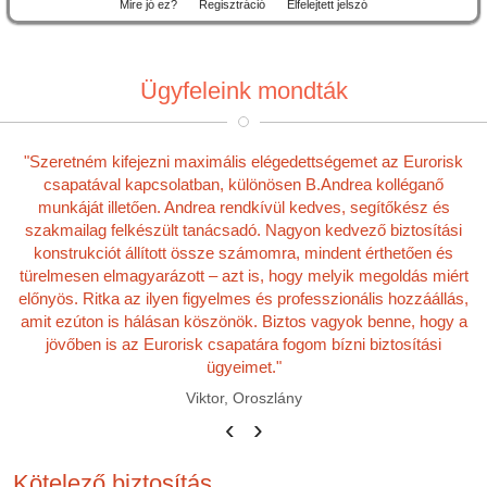
Mire jó ez?
Regisztráció
Elfelejtett jelszó
Ügyfeleink mondták
"Szeretném kifejezni maximális elégedettségemet az Eurorisk
csapatával kapcsolatban, különösen B.Andrea kolléganő
munkáját illetően. Andrea rendkívül kedves, segítőkész és
szakmailag felkészült tanácsadó. Nagyon kedvező biztosítási
konstrukciót állított össze számomra, mindent érthetően és
türelmesen elmagyarázott – azt is, hogy melyik megoldás miért
előnyös. Ritka az ilyen figyelmes és professzionális hozzáállás,
amit ezúton is hálásan köszönök. Biztos vagyok benne, hogy a
jövőben is az Eurorisk csapatára fogom bízni biztosítási
ügyeimet."
Viktor, Oroszlány
‹
›
Kötelező biztosítás