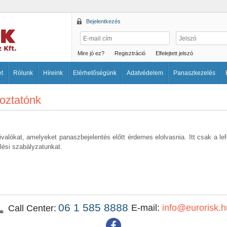
Bejelentkezés
Mire jó ez?
Regisztráció
Elfelejtett jelszó
et
Rólunk
Híreink
Elérhetőségünk
Adatvédelem
Panaszkezelés
oztatónk
alókat, amelyeket panaszbejelentés előtt érdemes elolvasnia. Itt csak a lef
lési szabályzatunkat.
06 1 585 8888
E-mail:
info@eurorisk.h
Call Center: