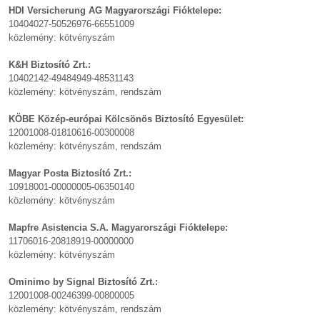
HDI Versicherung AG Magyarországi Fióktelepe:
10404027-50526976-66551009
közlemény: kötvényszám
K&H Biztosító Zrt.:
10402142-49484949-48531143
közlemény: kötvényszám, rendszám
KÖBE Közép-európai Kölcsönös Biztosító Egyesület:
12001008-01810616-00300008
közlemény: kötvényszám, rendszám
Magyar Posta Biztosító Zrt.:
10918001-00000005-06350140
közlemény: kötvényszám
Mapfre Asistencia S.A. Magyarországi Fióktelepe:
11706016-20818919-00000000
közlemény: kötvényszám
Ominimo by Signal Biztosító Zrt.:
12001008-00246399-00800005
közlemény: kötvényszám, rendszám