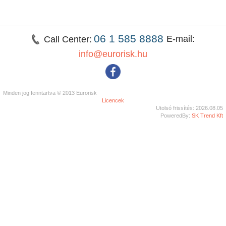
06 1 585 8888
E-mail:
Call Center:
info@eurorisk.hu
Minden jog fenntartva © 2013 Eurorisk
Licencek
Utolsó frissítés: 2026.08.05
PoweredBy:
SK Trend Kft