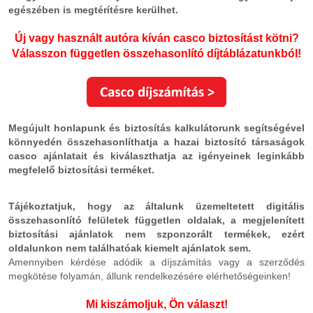
egészében is megtérítésre kerülhet.
Új vagy használt autóra kíván casco biztosítást kötni?
Válasszon független összehasonlító díjtáblázatunkból!
Megújult honlapunk és biztosítás kalkulátorunk segítségével
könnyedén összehasonlíthatja a hazai biztosító társaságok
casco ajánlatait és kiválaszthatja az igényeinek leginkább
megfelelő biztosítási terméket.
Tájékoztatjuk, hogy a
z általunk üzemeltetett digitális
összehasonlító felületek független oldalak, a megjelenített
biztosítási ajánlatok nem szponzorált termékek, ezért
oldalunkon nem találhatóak kiemelt ajánlatok sem.
Amennyiben kérdése adódik a díjszámítás vagy a szerződés
megkötése folyamán, állunk rendelkezésére elérhetőségeinken!
Mi kiszámoljuk, Ön választ!