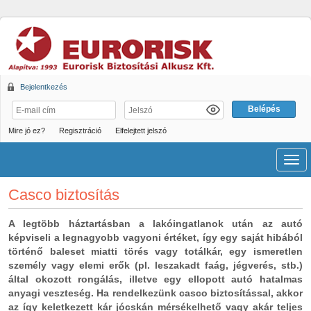
Bejelentkezés
Mire jó ez?
Regisztráció
Elfelejtett jelszó
Men
Casco biztosítás
A legtöbb háztartásban a lakóingatlanok után az autó
képviseli a legnagyobb vagyoni értéket, így egy saját hibából
történő baleset miatti törés vagy totálkár, egy ismeretlen
személy vagy elemi erők (pl. leszakadt faág, jégverés, stb.)
által okozott rongálás, illetve egy ellopott autó hatalmas
anyagi veszteség. Ha rendelkezünk casco biztosítással, akkor
az így keletkezett kár jócskán mérsékelhető vagy akár teljes