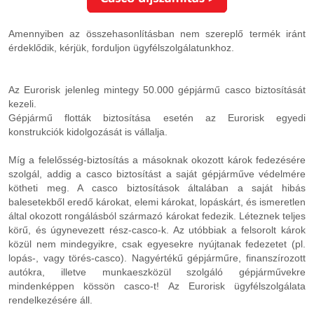
Amennyiben az összehasonlításban nem szereplő termék iránt
érdeklődik, kérjük, forduljon ügyfélszolgálatunkhoz.
Az Eurorisk jelenleg mintegy 50.000 gépjármű casco biztosítását
kezeli.
Gépjármű flották biztosítása esetén az Eurorisk egyedi
konstrukciók kidolgozását is vállalja.
Míg a felelősség-biztosítás a másoknak okozott károk fedezésére
szolgál, addig a casco biztosítást a saját gépjárműve védelmére
kötheti meg. A casco biztosítások általában a saját hibás
balesetekből eredő károkat, elemi károkat, lopáskárt, és ismeretlen
által okozott rongálásból származó károkat fedezik. Léteznek teljes
körű, és úgynevezett rész-casco-k. Az utóbbiak a felsorolt károk
közül nem mindegyikre, csak egyesekre nyújtanak fedezetet (pl.
lopás-, vagy törés-casco). Nagyértékű gépjárműre, finanszírozott
autókra, illetve munkaeszközül szolgáló gépjárművekre
mindenképpen kössön casco-t! Az Eurorisk ügyfélszolgálata
rendelkezésére áll.