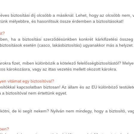
ves biztosítási díj olcsóbb a másiknál. Lehet, hogy az olcsóbb nem, v
ünk mélyebbre, és hasonlítsuk össze érdemben a biztosításokat!
st?
en, ha a biztosítási szerződésünkben konkrét kárkifizetési összeg
rbiztosítások esetén (casco, lakásbiztosítás) ugyanakkor más a helyzet.
okra fizet, miben különbözik a kötelező felelősségbiztosítástól? Mely
 károkozásra, vagy az ittas vezetés mellett okozott károkra.
n vitámat egy biztosítóval?
ítókkal kapcsolatban biztosan! Az állam és az EU különböző testülete
 a biztosítóval nem értettünk egyet.
 kötni, de ki segít nekem? Nyilván nem mindegy, hogy a biztosító, v
sben?