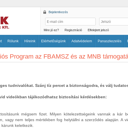
Bejelentkezés
Mire jó ez?
Regisztráció
Elfelejtett jelszó
et
Rólunk
Híreink
Elérhetőségünk
Adatvédelem
Panaszkezelés
ciós Program az FBAMSZ és az MNB támogatá
s tudnivalókat. Szánj tíz percet a biztonságodra, és válj tudato
rövid videókban tájékozódhatsz biztosítási kérdésekben:
tosításunk mégsem fizet. Milyen kötelezettségeink vannak a kár b
em, vagy nem teljes mértékben fog helytállni a szerződés alapján. A v
 kárunk keletkezik.