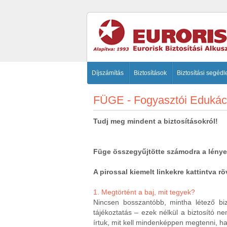
Díjszámítás
Biztosítások
Biztosítási segédl
FÜGE - Fogyasztói Eduká
Tudj meg mindent a biztosításokról!
Füge összegyűjtötte számodra a lényege
A pirossal kiemelt linkekre kattintva 
1.
Megtörtént a baj, mit tegyek?
Nincsen bosszantóbb, mintha létező biz
tájékoztatás – ezek nélkül a biztosító n
írtuk, mit kell mindenképpen megtenni, ha