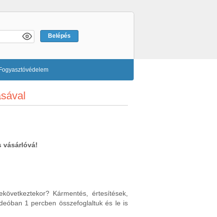
Fogyasztóvédelem
sával
s vásárlóvá!
ekövetkeztekor? Kármentés, értesítések,
ideóban 1 percben összefoglaltuk és le is