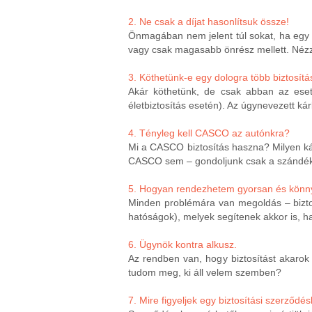
2.
Ne csak a díjat hasonlítsuk össze!
Önmagában nem jelent túl sokat, ha egy é
vagy csak magasabb önrész mellett. Nézz
3. Köthetünk-e egy dologra több biztosítá
Akár köthetünk, de csak abban az esetb
életbiztosítás esetén). Az úgynevezett ká
4. Tényleg kell CASCO az autónkra?
Mi a CASCO biztosítás haszna? Milyen kár
CASCO sem – gondoljunk csak a szándékos
5. Hogyan rendezhetem gyorsan és könnye
Minden problémára van megoldás – biztos
hatóságok), melyek segítenek akkor is, ha
6. Ügynök kontra alkusz.
Az rendben van, hogy biztosítást akarok
tudom meg, ki áll velem szemben?
7. Mire figyeljek egy biztosítási szerződé