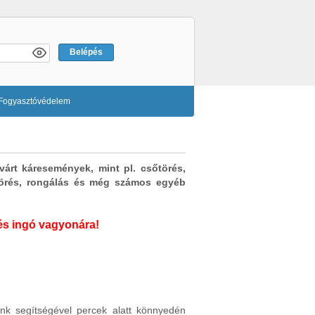
Fogyasztóvédelem
árt káresemények, mint pl. csőtörés,
betörés, rongálás és még számos egyéb
 és ingó vagyonára!
runk segítségével percek alatt könnyedén