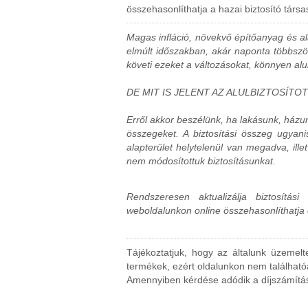
összehasonlíthatja a hazai biztosító társa
Magas infláció, növekvő építőanyag és al
elmúlt időszakban, akár naponta többször
követi ezeket a változásokat, könnyen alul
DE MIT IS JELENT AZ ALULBIZTOSÍTO
Erről akkor beszélünk, ha lakásunk, házu
összegeket. A biztosítási összeg ugyanis
alapterület helytelenül van megadva, ill
nem módosítottuk biztosításunkat.
Rendszeresen aktualizálja biztosítási
weboldalunkon online összehasonlíthatja és
Tájékoztatjuk, hogy az általunk üzemeltet
termékek, ezért oldalunkon nem található
Amennyiben kérdése adódik a díjszámítás