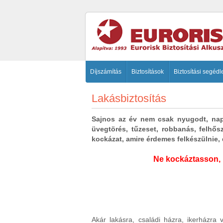
Díjszámítás
Biztosítások
Biztosítási segédl
Lakásbiztosítás
Sajnos az év nem csak nyugodt, naps
üvegtörés, tűzeset, robbanás, felhős
kockázat, amire érdemes felkészülnie,
Ne kockáztasson, k
Akár lakásra, családi házra, ikerházra 