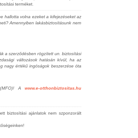
tosítási terméket.
 hallotta volna ezeket a kifejezéseket az
ntheti? Amennyiben lakásbiztosításunk nem
 a szerződésben rögzített un. biztosítási
gazdasági változások hatásán kívül, ha az
tleg nagy értékű ingóságok beszerzése óta
 (MFO)!
A
www.e-otthonbiztositas.hu
tett biztosítási ajánlatok nem szponzorált
tőségeinken!