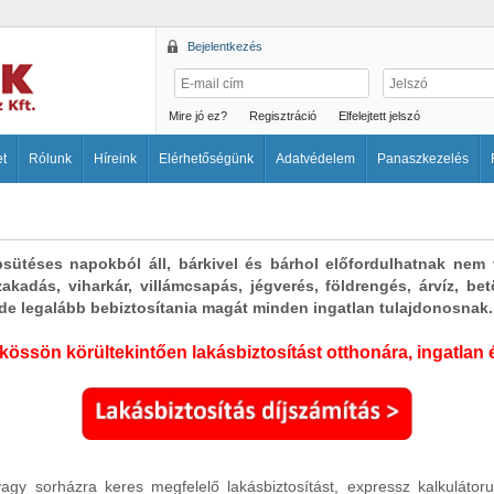
Bejelentkezés
Mire jó ez?
Regisztráció
Elfelejtett jelszó
et
Rólunk
Híreink
Elérhetőségünk
Adatvédelem
Panaszkezelés
ütéses napokból áll, bárkivel és bárhol előfordulhatnak nem v
zakadás, viharkár, villámcsapás, jégverés, földrengés, árvíz, 
 de legalább bebiztosítania magát minden ingatlan tulajdonosnak.
össön körültekintően lakásbiztosítást otthonára, ingatlan
vagy sorházra keres megfelelő lakásbiztosítást, expressz kalkuláto