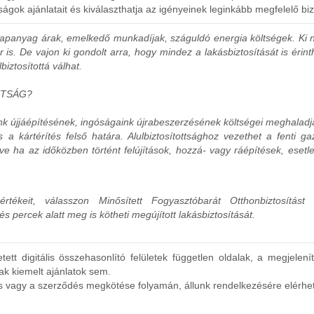
ságok ajánlatait és kiválaszthatja az igényeinek leginkább megfelelő biz
apanyag árak, emelkedő munkadíjak, száguldó energia költségek. Ki ne
 is. De vajon ki gondolt arra, hogy mindez a lakásbiztosítását is éri
biztosítottá válhat.
TTSÁG?
nk újjáépítésének, ingóságaink újrabeszerzésének költségei meghaladják
 a kártérítés felső határa. Alulbiztosítottsághoz vezethet a fenti 
etve ha az időközben történt felújítások, hozzá- vagy ráépítések, ese
 értékeit, válasszon Minősített Fogyasztóbarát Otthonbiztosítást
 percek alatt meg is kötheti megújított lakásbiztosítását.
ett digitális összehasonlító felületek független oldalak, a megjelení
ak kiemelt ajánlatok sem.
 vagy a szerződés megkötése folyamán, állunk rendelkezésére elérhe