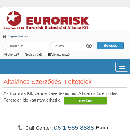
Bejelentkezés
Mire jó ez?
Regisztráció
Elfelejtett jelszó
Men
Általános Szerződési Feltételek
Az Eurorisk Kft. Online Távértékesítési Általános Szerződési
Feltételeit ide kattintva érheti el:
06 1 585 8888
E-mail:
Call Center: