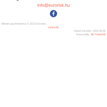
info@eurorisk.hu
Minden jog fenntartva © 2013 Eurorisk
Licencek
Utolsó frissítés: 2026.08.05
PoweredBy:
SK Trend Kft