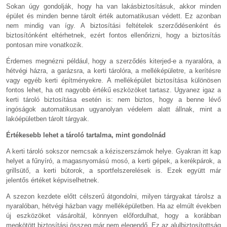
Sokan úgy gondolják, hogy ha van lakásbiztosításuk, akkor minden
épület és minden benne tárolt érték automatikusan védett. Ez azonban
nem mindig van így. A biztosítási feltételek szerződésenként és
biztosítónként eltérhetnek, ezért fontos ellenőrizni, hogy a biztosítás
pontosan mire vonatkozik.
Érdemes megnézni például, hogy a szerződés kiterjed-e a nyaralóra, a
hétvégi házra, a garázsra, a kerti tárolóra, a melléképületre, a kerítésre
vagy egyéb kerti építményekre. A melléképület biztosítása különösen
fontos lehet, ha ott nagyobb értékű eszközöket tartasz. Ugyanez igaz a
kerti tároló biztosítása esetén is: nem biztos, hogy a benne lévő
ingóságok automatikusan ugyanolyan védelem alatt állnak, mint a
lakóépületben tárolt tárgyak.
Értékesebb lehet a tároló tartalma, mint gondolnád
A kerti tároló sokszor nemcsak a kéziszerszámok helye. Gyakran itt kap
helyet a fűnyíró, a magasnyomású mosó, a kerti gépek, a kerékpárok, a
grillsütő, a kerti bútorok, a sportfelszerelések is. Ezek együtt már
jelentős értéket képviselhetnek.
A szezon kezdete előtt célszerű átgondolni, milyen tárgyakat tárolsz a
nyaralóban, hétvégi házban vagy melléképületben. Ha az elmúlt években
új eszközöket vásároltál, könnyen előfordulhat, hogy a korábban
megkötött biztosítási összeg már nem elegendő. Ez az alulbiztosítottság