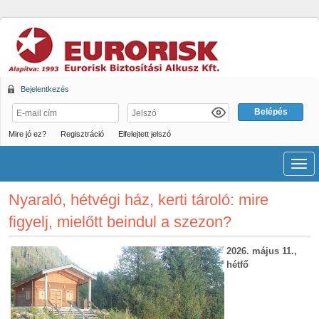
Bejelentkezés
Mire jó ez?
Regisztráció
Elfelejtett jelszó
Men
Nyaraló, hétvégi ház, kerti tároló: mire
figyelj, mielőtt beindul a szezon?
2026. május 11.,
hétfő