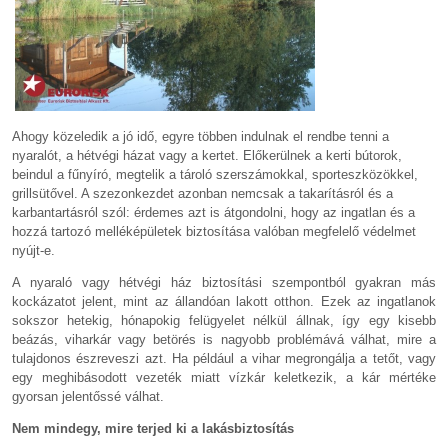
Ahogy közeledik a jó idő, egyre többen indulnak el rendbe tenni a
nyaralót, a hétvégi házat vagy a kertet. Előkerülnek a kerti bútorok,
beindul a fűnyíró, megtelik a tároló szerszámokkal, sporteszközökkel,
grillsütővel. A szezonkezdet azonban nemcsak a takarításról és a
karbantartásról szól: érdemes azt is átgondolni, hogy az ingatlan és a
hozzá tartozó melléképületek biztosítása valóban megfelelő védelmet
nyújt-e.
A nyaraló vagy hétvégi ház biztosítási szempontból gyakran más
kockázatot jelent, mint az állandóan lakott otthon. Ezek az ingatlanok
sokszor hetekig, hónapokig felügyelet nélkül állnak, így egy kisebb
beázás, viharkár vagy betörés is nagyobb problémává válhat, mire a
tulajdonos észreveszi azt. Ha például a vihar megrongálja a tetőt, vagy
egy meghibásodott vezeték miatt vízkár keletkezik, a kár mértéke
gyorsan jelentőssé válhat.
Nem mindegy, mire terjed ki a lakásbiztosítás