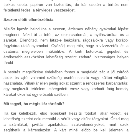
tipikus esete: papíron van biztosítás, de kár esetén a térítés nem
feltétlenül fedezi a tényleges veszteséget.
Szezon előtti ellenőrzőlista
Mielőtt igazán beindulna a szezon, érdemes néhány gyakorlati lépést
megtenni. Nézd át a tetőt, az ereszcsatornát, a nyílászárókat és a
zárakat. Ellenőrizd, nem látsz-e beázásra, rágcsálókra vagy korábbi
fagykárra utaló nyomokat. Győződj meg róla, hogy a vízvezeték és a
csatorna megfelelően működik-e. A kerti bútorokat, gépeket és
értékesebb eszközöket lehetőség szerint zárható, biztonságos helyen
tárold.
A betörés megelőzése érdekében fontos a megfelelő zár, a jól záródó
ablak és ajtó, valamint szükség esetén riasztó vagy kültéri világítás
használata. Viharkár ellen pedig sokat számít a rendszeres karbantartás:
egy meglazult tetőelem, elöregedett eresz vagy korhadt faág komoly
károkat okozhat egy erősebb szélben.
Mit tegyél, ha mégis kár történik?
Ha kár keletkezik, első lépésként készíts fotókat, akár videót, és
lehetőség szerint dokumentáld a sérült vagy eltűnt tárgyakat. Őrizd meg
a számlákat, javítási ajánlatokat, szakvéleményeket, mert ezek
segíthetik a kárrendezést. A kárt minél előbb be kell jelenteni a