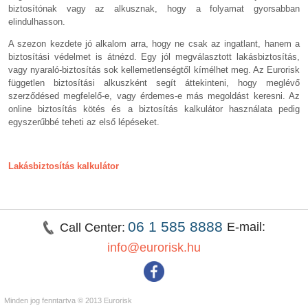
biztosítónak vagy az alkusznak, hogy a folyamat gyorsabban
elindulhasson.
A szezon kezdete jó alkalom arra, hogy ne csak az ingatlant, hanem a
biztosítási védelmet is átnézd. Egy jól megválasztott lakásbiztosítás,
vagy nyaraló-biztosítás sok kellemetlenségtől kímélhet meg. Az Eurorisk
független biztosítási alkuszként segít áttekinteni, hogy meglévő
szerződésed megfelelő-e, vagy érdemes-e más megoldást keresni. Az
online biztosítás kötés és a biztosítás kalkulátor használata pedig
egyszerűbbé teheti az első lépéseket.
Lakásbiztosítás kalkulátor
06 1 585 8888
E-mail:
Call Center:
info@eurorisk.hu
Minden jog fenntartva © 2013 Eurorisk