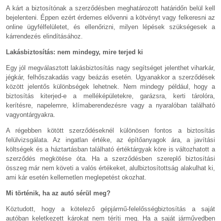
A kárt a biztosítónak a szerződésben meghatározott határidőn belül kell
bejelenteni. Éppen ezért érdemes elővenni a kötvényt vagy felkeresni az
online ügyfélfelületet, és ellenőrizni, milyen lépések szükségesek a
kárrendezés elindításához.
Lakásbiztosítás: nem mindegy, mire terjed ki
Egy jól megválasztott lakásbiztosítás nagy segítséget jelenthet viharkár,
jégkár, felhőszakadás vagy beázás esetén. Ugyanakkor a szerződések
között jelentős különbségek lehetnek. Nem mindegy például, hogy a
biztosítás kiterjed-e a melléképületekre, garázsra, kerti tárolóra,
kerítésre, napelemre, klímaberendezésre vagy a nyaralóban található
vagyontárgyakra.
A régebben kötött szerződéseknél különösen fontos a biztosítás
felülvizsgálata. Az ingatlan értéke, az építőanyagok ára, a javítási
költségek és a háztartásban található értéktárgyak köre is változhatott a
szerződés megkötése óta. Ha a szerződésben szereplő biztosítási
összeg már nem követi a valós értékeket, alulbiztosítottság alakulhat ki,
ami kár esetén kellemetlen meglepetést okozhat.
Mi történik, ha az autó sérül meg?
Köztudott, hogy a kötelező gépjármű-felelősségbiztosítás a saját
autóban keletkezett károkat nem téríti meg. Ha a saját járművedben