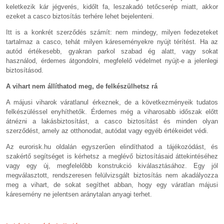
keletkezik kár jégverés, kidőlt fa, leszakadó tetőcserép miatt, akkor
ezeket a casco biztosítás terhére lehet bejelenteni.
Itt is a konkrét szerződés számít: nem mindegy, milyen fedezeteket
tartalmaz a casco, tehát milyen káreseményekre nyújt térítést. Ha az
autód értékesebb, gyakran parkol szabad ég alatt, vagy sokat
használod, érdemes átgondolni, megfelelő védelmet nyújt-e a jelenlegi
biztosításod.
A vihart nem állíthatod meg, de felkészülhetsz rá
A májusi viharok váratlanul érkeznek, de a következményeik tudatos
felkészüléssel enyhíthetők. Érdemes még a viharosabb időszak előtt
átnézni a lakásbiztosítást, a casco biztosítást és minden olyan
szerződést, amely az otthonodat, autódat vagy egyéb értékeidet védi.
Az eurorisk.hu oldalán egyszerűen elindíthatod a tájékozódást, és
szakértő segítséget is kérhetsz a meglévő biztosításaid áttekintéséhez
vagy egy új, megfelelőbb konstrukció kiválasztásához. Egy jól
megválasztott, rendszeresen felülvizsgált biztosítás nem akadályozza
meg a vihart, de sokat segíthet abban, hogy egy váratlan májusi
káresemény ne jelentsen aránytalan anyagi terhet.