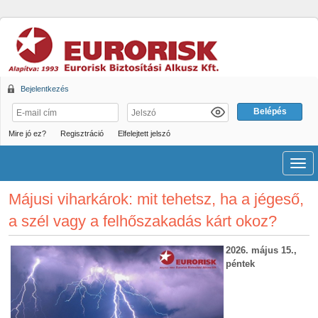
Bejelentkezés
Mire jó ez?
Regisztráció
Elfelejtett jelszó
Men
Májusi viharkárok: mit tehetsz, ha a jégeső,
a szél vagy a felhőszakadás kárt okoz?
2026. május 15.,
péntek