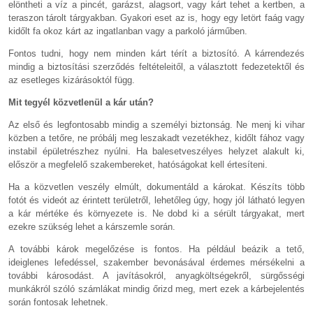
elöntheti a víz a pincét, garázst, alagsort, vagy kárt tehet a kertben, a
teraszon tárolt tárgyakban. Gyakori eset az is, hogy egy letört faág vagy
kidőlt fa okoz kárt az ingatlanban vagy a parkoló járműben.
Fontos tudni, hogy nem minden kárt térít a biztosító. A kárrendezés
mindig a biztosítási szerződés feltételeitől, a választott fedezetektől és
az esetleges kizárásoktól függ.
Mit tegyél közvetlenül a kár után?
Az első és legfontosabb mindig a személyi biztonság. Ne menj ki vihar
közben a tetőre, ne próbálj meg leszakadt vezetékhez, kidőlt fához vagy
instabil épületrészhez nyúlni. Ha balesetveszélyes helyzet alakult ki,
először a megfelelő szakembereket, hatóságokat kell értesíteni.
Ha a közvetlen veszély elmúlt, dokumentáld a károkat. Készíts több
fotót és videót az érintett területről, lehetőleg úgy, hogy jól látható legyen
a kár mértéke és környezete is. Ne dobd ki a sérült tárgyakat, mert
ezekre szükség lehet a kárszemle során.
A további károk megelőzése is fontos. Ha például beázik a tető,
ideiglenes lefedéssel, szakember bevonásával érdemes mérsékelni a
további károsodást. A javításokról, anyagköltségekről, sürgősségi
munkákról szóló számlákat mindig őrizd meg, mert ezek a kárbejelentés
során fontosak lehetnek.