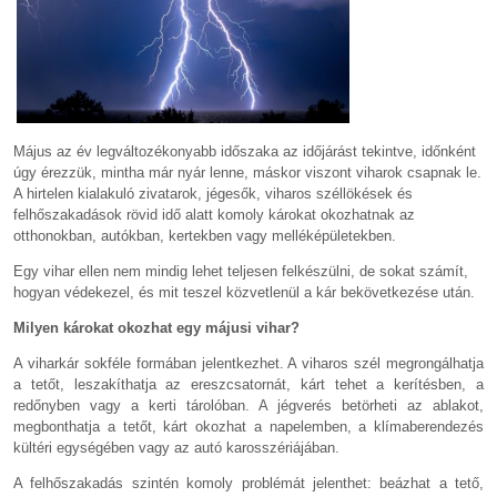
Május az év legváltozékonyabb időszaka az időjárást tekintve, időnként
úgy érezzük, mintha már nyár lenne, máskor viszont viharok csapnak le.
A hirtelen kialakuló zivatarok, jégesők, viharos széllökések és
felhőszakadások rövid idő alatt komoly károkat okozhatnak az
otthonokban, autókban, kertekben vagy melléképületekben.
Egy vihar ellen nem mindig lehet teljesen felkészülni, de sokat számít,
hogyan védekezel, és mit teszel közvetlenül a kár bekövetkezése után.
Milyen károkat okozhat egy májusi vihar?
A viharkár sokféle formában jelentkezhet. A viharos szél megrongálhatja
a tetőt, leszakíthatja az ereszcsatornát, kárt tehet a kerítésben, a
redőnyben vagy a kerti tárolóban. A jégverés betörheti az ablakot,
megbonthatja a tetőt, kárt okozhat a napelemben, a klímaberendezés
kültéri egységében vagy az autó karosszériájában.
A felhőszakadás szintén komoly problémát jelenthet: beázhat a tető,